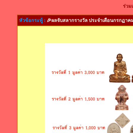
ร่วม
หัวข้อกระทู้ :
🎉ผลจับสลากรางวัล ประจำเดือนกรกฏาคม